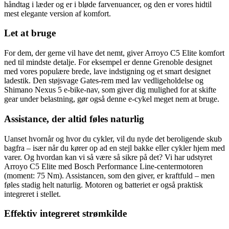
håndtag i læder og er i bløde farvenuancer, og den er vores hidtil
mest elegante version af komfort.
Let at bruge
For dem, der gerne vil have det nemt, giver Arroyo C5 Elite komfort
ned til mindste detalje. For eksempel er denne Grenoble designet
med vores populære brede, lave indstigning og et smart designet
ladestik. Den støjsvage Gates-rem med lav vedligeholdelse og
Shimano Nexus 5 e-bike-nav, som giver dig mulighed for at skifte
gear under belastning, gør også denne e-cykel meget nem at bruge.
Assistance, der altid føles naturlig
Uanset hvornår og hvor du cykler, vil du nyde det beroligende skub
bagfra – især når du kører op ad en stejl bakke eller cykler hjem med
varer. Og hvordan kan vi så være så sikre på det? Vi har udstyret
Arroyo C5 Elite med Bosch Performance Line-centermotoren
(moment: 75 Nm). Assistancen, som den giver, er kraftfuld – men
føles stadig helt naturlig. Motoren og batteriet er også praktisk
integreret i stellet.
Effektiv integreret strømkilde