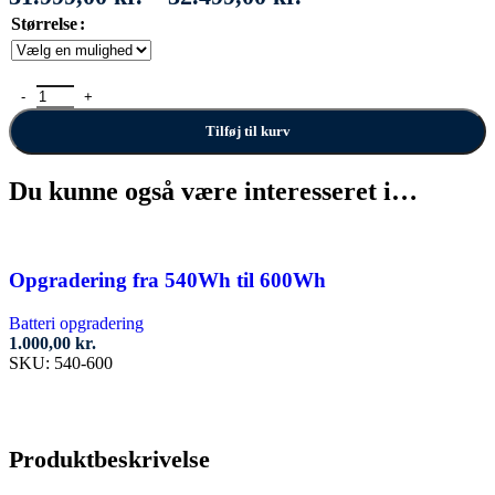
31.999,00 kr.
Størrelse
til
32.499,00 kr.
Gazelle Arroyo C5 Elite antal
Tilføj til kurv
Du kunne også være interesseret i…
Opgradering fra 540Wh til 600Wh
Batteri opgradering
1.000,00
kr.
SKU:
540-600
Tilføj til kurv
Produktbeskrivelse