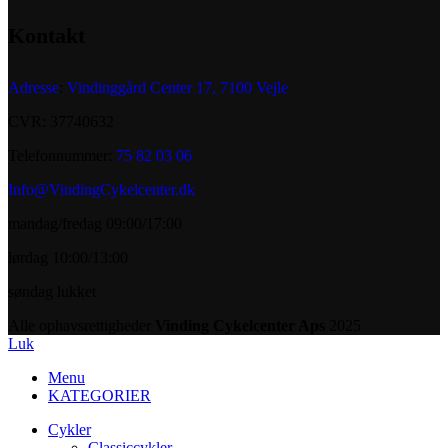
Kontakt
Adresse
:
Vindinggård Center 17, 7100 Vejle
CVR: 37740632
Telefonnummer:
75 82 03 06
Info@VindingCykelcenter.dk
mandag/fredag 09:00/17:00
lørdag 10:00/13:00
søndag lukket
Alle ophavsrettigheder
Vinding Cykelcenter Aps
2025
Luk
Menu
KATEGORIER
Cykler
Classiccykler