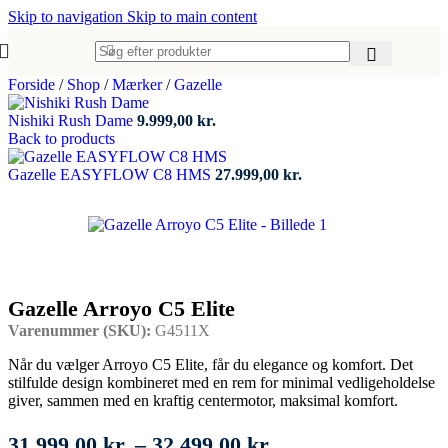
Skip to navigation
Skip to main content
Forside
/
Shop
/
Mærker
/
Gazelle
Nishiki Rush Dame
9.999,00
kr.
Back to products
Gazelle EASYFLOW C8 HMS
27.999,00
kr.
Gazelle Arroyo C5 Elite
Varenummer (SKU):
G4511X
Når du vælger Arroyo C5 Elite, får du elegance og komfort. Det
stilfulde design kombineret med en rem for minimal vedligeholdelse
giver, sammen med en kraftig centermotor, maksimal komfort.
Prisinterval:
31.999,00
kr.
–
32.499,00
kr.