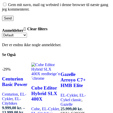
Gem mit navn, mail og websted i denne browser til næste gang
jeg kommenterer.
Clear filters
Anmeldelser
Der er endnu ikke nogle anmeldelser.
Se Også
-29%
Gazelle
Centurion
Arroyo C7+
Basic Power
HMB Elite
Cube Editor
Hybrid SLX
Centurion
,
EL-
EL-Cykler
,
EL-
400X
Cykler
,
EL-
Cykel classic
,
Citybikes
Gazelle
9.999,00
kr.
–
Cube
,
EL-Cykler
,
25.999,00
kr.
Prisinterval:
13.999,00
kr.