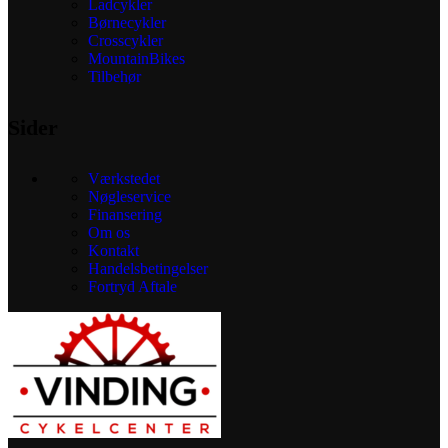
Ladcykler
på
Børnecykler
varesiden
Crosscykler
MountainBikes
Tilbehør
Sider
Værkstedet
Nøgleservice
Finansering
Om os
Kontakt
Handelsbetingelser
Fortryd Aftale