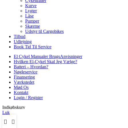
Cykeltrailer
Kurve
Lygter
Låse
Pumper
Skærme
Udstyr til Cargobikes
Tilbud
Udlejning
Book Tid Til Service
El Cykel Manualer BrugsAnvisninger
Hvilken El-Cykel Skal Jeg Vælge?
Batteri – Hvordan?
Nøgleservice
Finansering
Værkstedet
Mød Os
Kontakt
Login / Register
Indkøbskurv
Luk