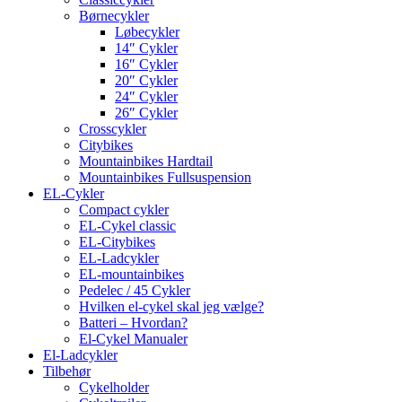
Børnecykler
Løbecykler
14″ Cykler
16″ Cykler
20″ Cykler
24″ Cykler
26″ Cykler
Crosscykler
Citybikes
Mountainbikes Hardtail
Mountainbikes Fullsuspension
EL-Cykler
Compact cykler
EL-Cykel classic
EL-Citybikes
EL-Ladcykler
EL-mountainbikes
Pedelec / 45 Cykler
Hvilken el-cykel skal jeg vælge?
Batteri – Hvordan?
El-Cykel Manualer
El-Ladcykler
Tilbehør
Cykelholder