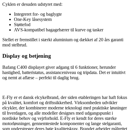
Cyklen er desuden udstyret med:
Integreret for‑ og baglygte
One‑Key låsesystem
Støttefod
AVS‑kompatibel bagagebærer til kurve og tasker
Stellet er fremstillet i stærkt aluminium og dækket af 20 års garanti
mod stelbrud.
Display og betjening
Bafang C400 displayet giver adgang til 6 funktioner, herunder
hastighed, batteristatus, assistanceniveau og tripdata. Det er intuitivt
og nemt at aflæse – perfekt til daglig brug.
E‑Fly er et dansk elcykelbrand, der siden etableringen har haft fokus
på kvalitet, komfort og driftssikkerhed. Virksomheden udvikler
elcykler, der kombinerer moderne teknologi med praktiske løsninger
til hverdagen, og alle modeller designes med udgangspunkt i
nordiske behov og vejrforhold. E‑Fly er kendt for deres stærke
motorløsninger, gennemtestede komponenter og lange stelgaranti,
som understreger deres høje kvalitetskrav. Brandet arbejder målrettet