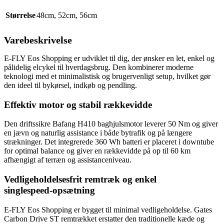
Størrelse
48cm
,
52cm
,
56cm
Varebeskrivelse
E‑FLY Eos Shopping er udviklet til dig, der ønsker en let, enkel og
pålidelig elcykel til hverdagsbrug. Den kombinerer moderne
teknologi med et minimalistisk og brugervenligt setup, hvilket gør
den ideel til bykørsel, indkøb og pendling.
Effektiv motor og stabil rækkevidde
Den driftssikre Bafang H410 baghjulsmotor leverer 50 Nm og giver
en jævn og naturlig assistance i både bytrafik og på længere
strækninger. Det integrerede 360 Wh batteri er placeret i downtube
for optimal balance og giver en rækkevidde på op til 60 km
afhængigt af terræn og assistanceniveau.
Vedligeholdelsesfrit remtræk og enkel
singlespeed‑opsætning
E‑FLY Eos Shopping er bygget til minimal vedligeholdelse. Gates
Carbon Drive ST remtrækket erstatter den traditionelle kæde og