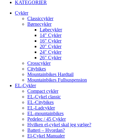
KATEGORIER
Cykler
Classiccykler
Børnecykler
Løbecykler
14″ Cykler
16″ Cykler
20″ Cykler
24″ Cykler
26″ Cykler
Crosscykler
Citybikes
Mountainbikes Hardtail
Mountainbikes Fullsuspension
EL-Cykler
Compact cykler
EL-Cykel classic
EL-Citybikes
EL-Ladcykler
EL-mountainbikes
Pedelec / 45 Cykler
Hvilken el-cykel skal jeg vælge?
Batteri – Hvordan?
El-Cykel Manualer