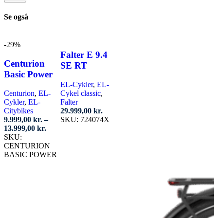
Se også
-29%
Falter E 9.4
Centurion
SE RT
Basic Power
EL-Cykler
,
EL-
Centurion
,
EL-
Cykel classic
,
Cykler
,
EL-
Falter
Citybikes
29.999,00
kr.
9.999,00
kr.
–
SKU:
724074X
Prisinterval:
13.999,00
kr.
Vælg muligheder
9.999,00 kr.
SKU:
til
Dette
CENTURION
13.999,00 kr.
vare
BASIC POWER
har
Vælg muligheder
flere
Dette
varianter.
vare
Mulighederne
har
kan
flere
vælges
varianter.
på