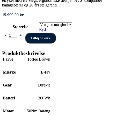
elcykel med lav vægt, ergonomiske detaljer, AVS‑kompatibel
bagagebærer og 20 års stelgaranti.
15.999,00
kr.
Størrelse
Ryd
E-FLY Eos Shopping antal
Tilføj til kurv
Produktbeskrivelse
Farve
Toffee Brown
Mærke
E-Fly
Gear
Direkte
Batteri
360Wh
Motor
50Nm Bafang