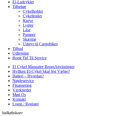
El-Ladcykler
Tilbehør
Cykelholder
Cykeltrailer
Kurve
Lygter
Låse
Pumper
Skærme
Udstyr til Cargobikes
Tilbud
Udlejning
Book Tid Til Service
El Cykel Manualer BrugsAnvisninger
Hvilken El-Cykel Skal Jeg Vælge?
Batteri – Hvordan?
Nøgleservice
Finansering
Værkstedet
Mød Os
Kontakt
Login / Register
Indkøbskurv