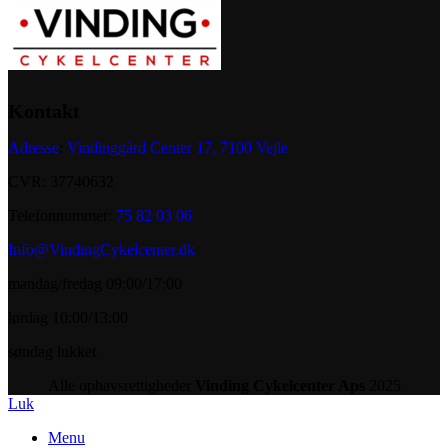
Kontakt
Adresse
:
Vindinggård Center 17, 7100 Vejle
CVR: 37740632
Telefonnummer:
75 82 03 06
Info@VindingCykelcenter.dk
mandag/fredag 09:00/17:00
lørdag 10:00/13:00
søndag lukket
Alle ophavsrettigheder
Vinding Cykelcenter Aps
2025
Luk
Menu