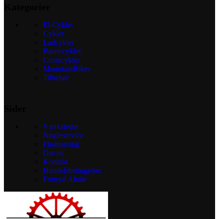
Kategorier
El-Cykler
Cykler
Ladcykler
Børnecykler
Crosscykler
MountainBikes
Tilbehør
Sider
Værkstedet
Nøgleservice
Finansering
Om os
Kontakt
Handelsbetingelser
Fortryd Aftale