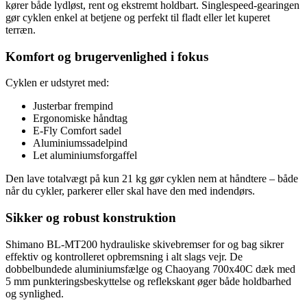
kører både lydløst, rent og ekstremt holdbart. Singlespeed‑gearingen
gør cyklen enkel at betjene og perfekt til fladt eller let kuperet
terræn.
Komfort og brugervenlighed i fokus
Cyklen er udstyret med:
Justerbar frempind
Ergonomiske håndtag
E‑Fly Comfort sadel
Aluminiumssadelpind
Let aluminiumsforgaffel
Den lave totalvægt på kun 21 kg gør cyklen nem at håndtere – både
når du cykler, parkerer eller skal have den med indendørs.
Sikker og robust konstruktion
Shimano BL‑MT200 hydrauliske skivebremser for og bag sikrer
effektiv og kontrolleret opbremsning i alt slags vejr. De
dobbelbundede aluminiumsfælge og Chaoyang 700x40C dæk med
5 mm punkteringsbeskyttelse og reflekskant øger både holdbarhed
og synlighed.