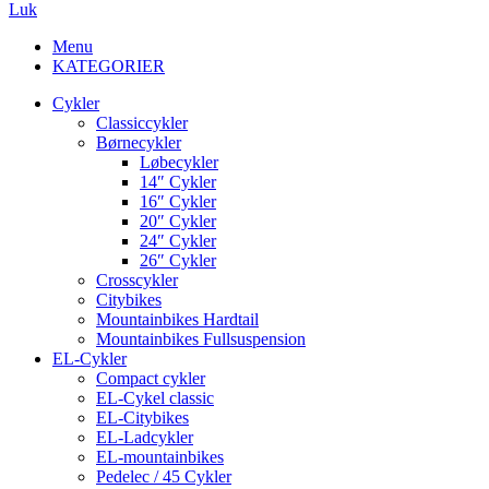
Luk
Menu
KATEGORIER
Cykler
Classiccykler
Børnecykler
Løbecykler
14″ Cykler
16″ Cykler
20″ Cykler
24″ Cykler
26″ Cykler
Crosscykler
Citybikes
Mountainbikes Hardtail
Mountainbikes Fullsuspension
EL-Cykler
Compact cykler
EL-Cykel classic
EL-Citybikes
EL-Ladcykler
EL-mountainbikes
Pedelec / 45 Cykler