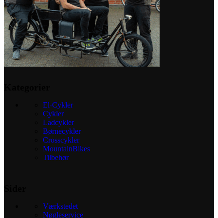
Kategorier
El-Cykler
Cykler
Ladcykler
Børnecykler
Crosscykler
MountainBikes
Tilbehør
Sider
Værkstedet
Nøgleservice