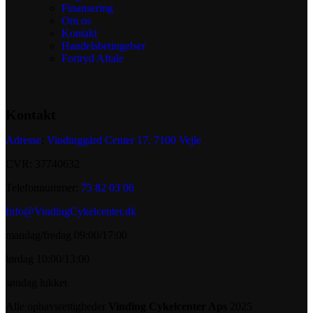
Finansering
Om os
Kontakt
Handelsbetingelser
Fortryd Aftale
Kontakt
Adresse
:
Vindinggård Center 17, 7100 Vejle
CVR: 37740632
Telefonnummer:
75 82 03 06
Info@VindingCykelcenter.dk
mandag/fredag 09:00/17:00
lørdag 10:00/13:00
søndag lukket
Alle ophavsrettigheder
Vinding Cykelcenter Aps
2025