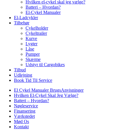
Hvilken el-cykel skal jeg vælge?
Batteri – Hvordan?
El-Cykel Manualer
El-Ladcykler
Tilbehør
Cykelholder
Cykeltrailer
Kurve
Lygter
Låse
Pumper
Skærme
Udstyr til Cargobikes
Tilbud
Udlejning
Book Tid Til Service
El Cykel Manualer BrugsAnvisninger
Hvilken El-Cykel Skal Jeg Vælge?
Batteri – Hvordan?
Nøgleservice
Finansering
Værkstedet
Mød Os
Kontakt