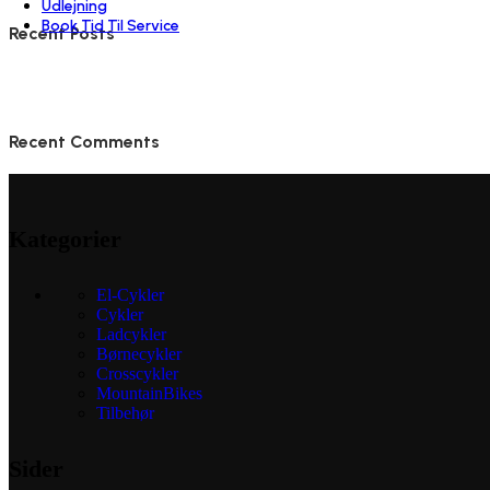
Udlejning
Book Tid Til Service
Recent Posts
Recent Comments
Kategorier
El-Cykler
Cykler
Ladcykler
Børnecykler
Crosscykler
MountainBikes
Tilbehør
Sider