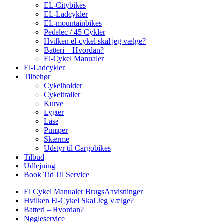
EL-Citybikes
EL-Ladcykler
EL-mountainbikes
Pedelec / 45 Cykler
Hvilken el-cykel skal jeg vælge?
Batteri – Hvordan?
El-Cykel Manualer
El-Ladcykler
Tilbehør
Cykelholder
Cykeltrailer
Kurve
Lygter
Låse
Pumper
Skærme
Udstyr til Cargobikes
Tilbud
Udlejning
Book Tid Til Service
El Cykel Manualer BrugsAnvisninger
Hvilken El-Cykel Skal Jeg Vælge?
Batteri – Hvordan?
Nøgleservice