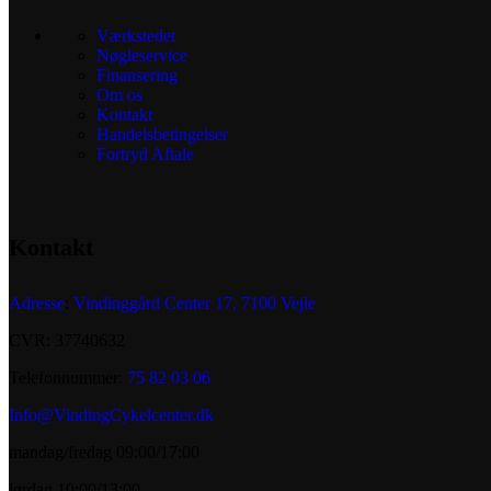
Værkstedet
Nøgleservice
Finansering
Om os
Kontakt
Handelsbetingelser
Fortryd Aftale
Kontakt
Adresse
:
Vindinggård Center 17, 7100 Vejle
CVR: 37740632
Telefonnummer:
75 82 03 06
Info@VindingCykelcenter.dk
mandag/fredag 09:00/17:00
lørdag 10:00/13:00