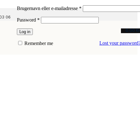
Påkrævet
Brugernavn eller e-mailadresse
*
03 06
Påkrævet
Password
*
0,00
Kr
Log in
Lost your password
Remember me