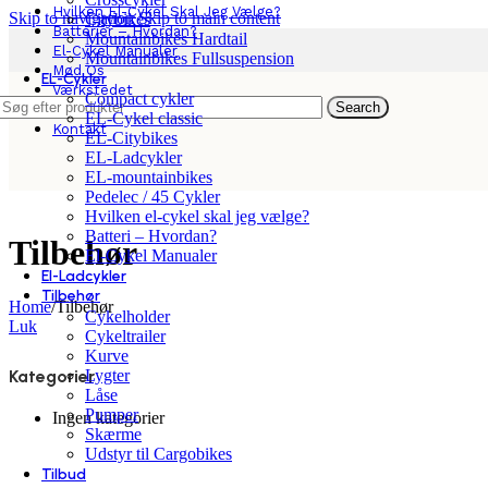
Hvilken El-Cykel Skal Jeg Vælge?
Skip to navigation
Skip to main content
Citybikes
Batterier – Hvordan?
Mountainbikes Hardtail
El-Cykel Manualer
Mountainbikes Fullsuspension
Mød Os
EL-Cykler
Værkstedet
Compact cykler
Search
App
EL-Cykel classic
Kontakt
EL-Citybikes
EL-Ladcykler
EL-mountainbikes
Pedelec / 45 Cykler
Hvilken el-cykel skal jeg vælge?
Batteri – Hvordan?
Tilbehør
El-Cykel Manualer
El-Ladcykler
Tilbehør
Home
/
Tilbehør
Cykelholder
Luk
Cykeltrailer
Kurve
Lygter
Kategorier
Låse
Pumper
Ingen kategorier
Skærme
Udstyr til Cargobikes
Tilbud