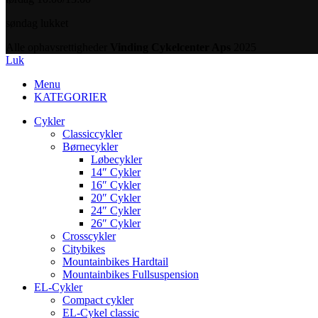
søndag lukket
Alle ophavsrettigheder
Vinding Cykelcenter Aps
2025
Luk
Menu
KATEGORIER
Cykler
Classiccykler
Børnecykler
Løbecykler
14″ Cykler
16″ Cykler
20″ Cykler
24″ Cykler
26″ Cykler
Crosscykler
Citybikes
Mountainbikes Hardtail
Mountainbikes Fullsuspension
EL-Cykler
Compact cykler
EL-Cykel classic