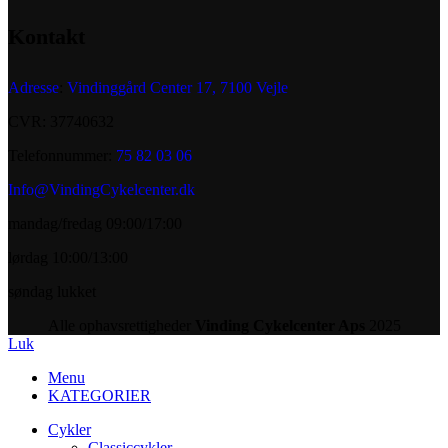
Kontakt
Adresse
:
Vindinggård Center 17, 7100 Vejle
CVR: 37740632
Telefonnummer:
75 82 03 06
Info@VindingCykelcenter.dk
mandag/fredag 09:00/17:00
lørdag 10:00/13:00
søndag lukket
Alle ophavsrettigheder
Vinding Cykelcenter Aps
2025
Luk
Menu
KATEGORIER
Cykler
Classiccykler