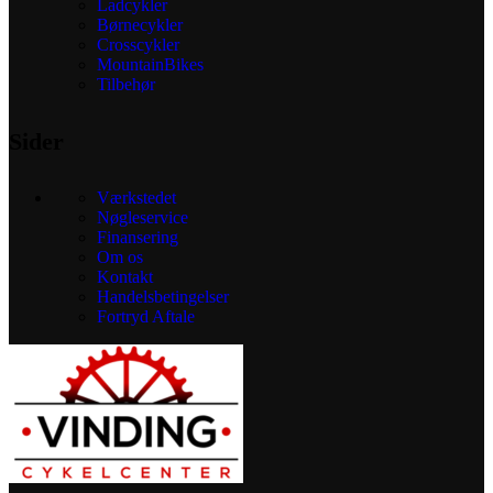
Ladcykler
Børnecykler
Crosscykler
MountainBikes
Tilbehør
Sider
Værkstedet
Nøgleservice
Finansering
Om os
Kontakt
Handelsbetingelser
Fortryd Aftale