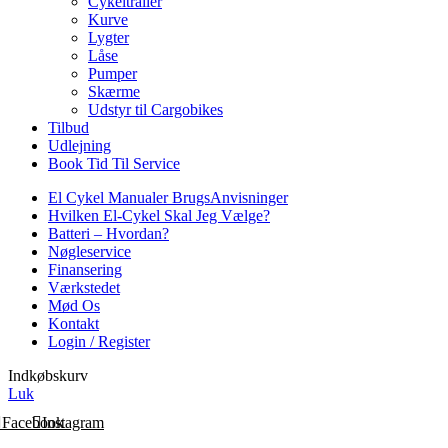
Cykeltrailer
Kurve
Lygter
Låse
Pumper
Skærme
Udstyr til Cargobikes
Tilbud
Udlejning
Book Tid Til Service
El Cykel Manualer BrugsAnvisninger
Hvilken El-Cykel Skal Jeg Vælge?
Batteri – Hvordan?
Nøgleservice
Finansering
Værkstedet
Mød Os
Kontakt
Login / Register
Indkøbskurv
Luk
Facebook
Instagram