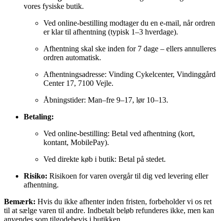
vores fysiske butik.
Ved online-bestilling modtager du en e-mail, når ordren
er klar til afhentning (typisk 1–3 hverdage).
Afhentning skal ske inden for 7 dage – ellers annulleres
ordren automatisk.
Afhentningsadresse: Vinding Cykelcenter, Vindinggård
Center 17, 7100 Vejle.
Åbningstider: Man–fre 9–17, lør 10–13.
Betaling:
Ved online-bestilling: Betal ved afhentning (kort,
kontant, MobilePay).
Ved direkte køb i butik: Betal på stedet.
Risiko:
Risikoen for varen overgår til dig ved levering eller
afhentning.
Bemærk:
Hvis du ikke afhenter inden fristen, forbeholder vi os ret
til at sælge varen til andre. Indbetalt beløb refunderes ikke, men kan
anvendes som tilgodebevis i butikken.