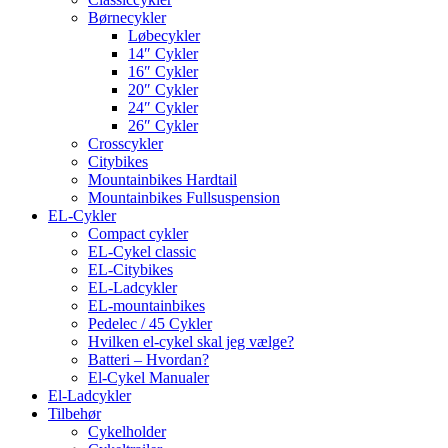
Børnecykler
Løbecykler
14″ Cykler
16″ Cykler
20″ Cykler
24″ Cykler
26″ Cykler
Crosscykler
Citybikes
Mountainbikes Hardtail
Mountainbikes Fullsuspension
EL-Cykler
Compact cykler
EL-Cykel classic
EL-Citybikes
EL-Ladcykler
EL-mountainbikes
Pedelec / 45 Cykler
Hvilken el-cykel skal jeg vælge?
Batteri – Hvordan?
El-Cykel Manualer
El-Ladcykler
Tilbehør
Cykelholder