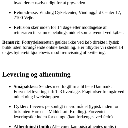
hvad der er nødvendigt for at prøve den.
Returadresse: Vinding Cykelcenter, Vindinggård Center 17,
7100 Vejle.
Refusion sker inden for 14 dage efter modtagelse af
returvaren til samme betalingsmiddel som anvendt ved købet.
Bemærk:
Fortrydelsesretten gælder ikke ved køb direkte i fysisk
butik uden forudgående online-bestilling. Her tilbyder vi i stedet 14
dages bytteret/tilgodebevis mod fremvisning af kvittering.
Levering og afhentning
Småpakker:
Sendes med fragtfirma til hele Danmark.
Forventet leveringstid: 1–3 hverdage. Fragtpriser fremgår ved
udtjekning i webshoppen.
Cykler:
Leveres personligt i nærområdet (typisk inden for
trekanten Horsens–Middelfart–Kolding). Forventet
leveringstid: inden for en uge (kan forlænges ved ferie).
Afhentning i butik:
Alle varer kan også afhentes gratis i