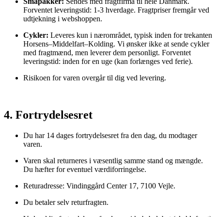
Småpakker:
Sendes med fragtfirma til hele Danmark.
Forventet leveringstid: 1-3 hverdage. Fragtpriser fremgår ved
udtjekning i webshoppen.
Cykler:
Leveres kun i nærområdet, typisk inden for trekanten
Horsens–Middelfart–Kolding. Vi ønsker ikke at sende cykler
med fragtmænd, men leverer dem personligt. Forventet
leveringstid: inden for en uge (kan forlænges ved ferie).
Risikoen for varen overgår til dig ved levering.
4. Fortrydelsesret
Du har 14 dages fortrydelsesret fra den dag, du modtager
varen.
Varen skal returneres i væsentlig samme stand og mængde.
Du hæfter for eventuel værdiforringelse.
Returadresse: Vindinggård Center 17, 7100 Vejle.
Du betaler selv returfragten.